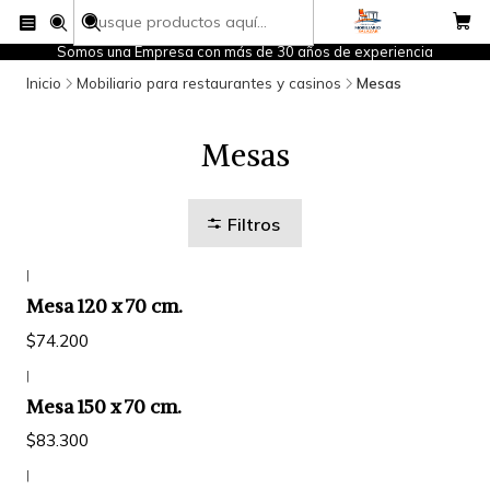
Somos una Empresa con más de 30 años de experiencia
Inicio
Mobiliario para restaurantes y casinos
Mesas
Mesas
Filtros
|
Mesa 120 x 70 cm.
$74.200
|
Mesa 150 x 70 cm.
$83.300
|