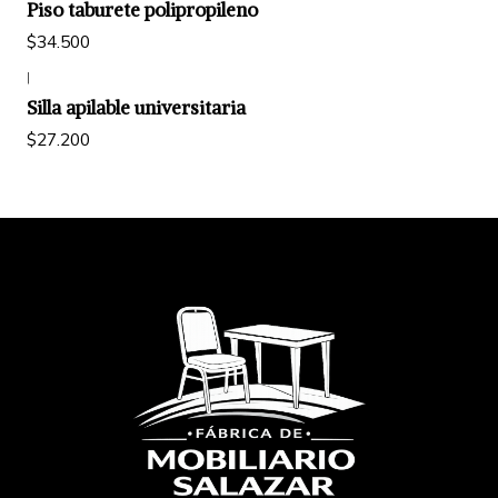
Piso taburete polipropileno
$34.500
|
Silla apilable universitaria
$27.200